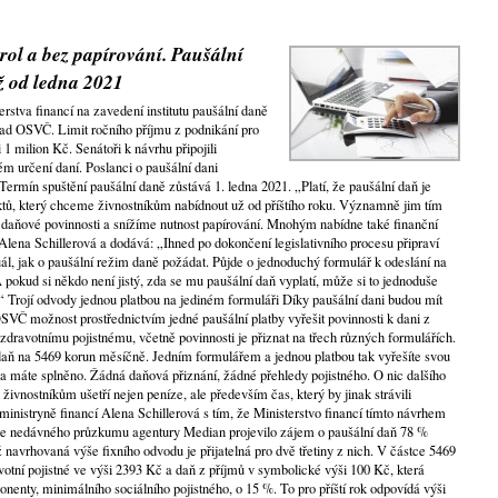
rol a bez papírování. Paušální
ž od ledna 2021
erstva financí na zavedení institutu paušální daně
 řad OSVČ. Limit ročního příjmu z podnikání pro
 1 milion Kč. Senátoři k návrhu připojili
m určení daní. Poslanci o paušální dani
ermín spuštění paušální daně zůstává 1. ledna 2021. „Platí, že paušální daň je
ktů, který chceme živnostníkům nabídnout už od příštího roku. Významně jim tím
daňové povinnosti a snížíme nutnost papírování. Mnohým nabídne také finanční
 Alena Schillerová a dodává: „Ihned po dokončení legislativního procesu připraví
l, jak o paušální režim daně požádat. Půjde o jednoduchý formulář k odeslání na
A pokud si někdo není jistý, zda se mu paušální daň vyplatí, může si to jednoduše
.“ Trojí odvody jednou platbou na jediném formuláři Díky paušální dani budou mít
OSVČ možnost prostřednictvím jedné paušální platby vyřešit povinnosti k dani z
zdravotnímu pojistnému, včetně povinnosti je přiznat na třech různých formulářích.
 daň na 5469 korun měsíčně. Jedním formulářem a jednou platbou tak vyřešíte svou
 máte splněno. Žádná daňová přiznání, žádné přehledy pojistného. O nic dalšího
 živnostníkům ušetří nejen peníze, ale především čas, který by jinak strávili
inistryně financí Alena Schillerová s tím, že Ministerstvo financí tímto návrhem
odle nedávného průzkumu agentury Median projevilo zájem o paušální daň 78 %
navrhovaná výše fixního odvodu je přijatelná pro dvě třetiny z nich. V částce 5469
otní pojistné ve výši 2393 Kč a daň z příjmů v symbolické výši 100 Kč, která
enty, minimálního sociálního pojistného, o 15 %. To pro příští rok odpovídá výši