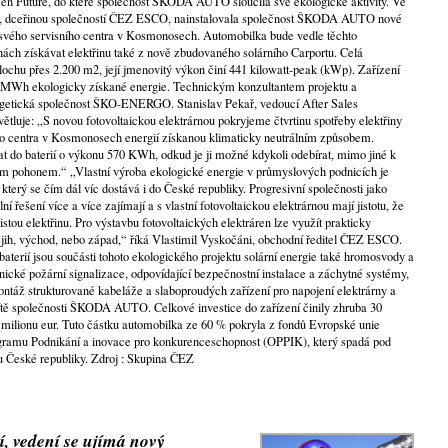
Green Future, do které společnost ŠKODA AUTO sloučila své ekologické aktivity. Ve
ní, dceřinou společností ČEZ ESCO, nainstalovala společnost ŠKODA AUTO nové
 svého servisního centra v Kosmonosech. Automobilka bude vedle těchto
hách získávat elektřinu také z nově zbudovaného solárního Carportu. Celá
plochu přes 2.200 m2, její jmenovitý výkon činí 441 kilowatt-peak (kWp). Zařízení
 MWh ekologicky získané energie. Technickým konzultantem projektu a
rgetická společnost ŠKO-ENERGO. Stanislav Pekař, vedoucí After Sales
uje: „S novou fotovoltaickou elektrárnou pokryjeme čtvrtinu spotřeby elektřiny
ho centra v Kosmonosech energií získanou klimaticky neutrálním způsobem.
at do baterií o výkonu 570 KWh, odkud je ji možné kdykoli odebírat, mimo jiné k
ckým pohonem.“ „Vlastní výroba ekologické energie v průmyslových podnicích je
terý se čím dál víc dostává i do České republiky. Progresivní společnosti jako
šení více a více zajímají a s vlastní fotovoltaickou elektrárnou mají jistotu, že
istou elektřinu. Pro výstavbu fotovoltaických elektráren lze využít prakticky
a jih, východ, nebo západ,“ říká Vlastimil Vyskočáni, obchodní ředitel ČEZ ESCO.
aterií jsou součásti tohoto ekologického projektu solární energie také hromosvody a
nické požární signalizace, odpovídající bezpečnostní instalace a záchytné systémy,
ontáž strukturované kabeláže a slaboproudých zařízení pro napojení elektrárny a
sítě společnosti ŠKODA AUTO. Celkové investice do zařízení činily zhruba 30
1 milionu eur. Tuto částku automobilka ze 60 % pokryla z fondů Evropské unie
gramu Podnikání a inovace pro konkurenceschopnost (OPPIK), který spadá pod
u České republiky. Zdroj : Skupina ČEZ
, vedení se ujímá nový