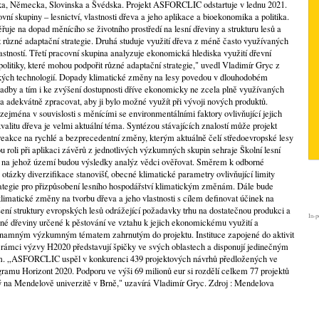
ka, Německa, Slovinska a Švédska. Projekt ASFORCLIC odstartuje v lednu 2021.
ovní skupiny – lesnictví, vlastnosti dřeva a jeho aplikace a bioekonomika a politika.
uje na dopad měnícího se životního prostředí na lesní dřeviny a strukturu lesů a
t různé adaptační strategie. Druhá studuje využití dřeva z méně často využívaných
stností. Třetí pracovní skupina analyzuje ekonomická hlediska využití dřevní
olitiky, které mohou podpořit různé adaptační strategie," uvedl Vladimír Gryc z
kých technologií. Dopady klimatické změny na lesy povedou v dlouhodobém
adby a tím i ke zvýšení dostupnosti dříve ekonomicky ne zcela plně využívaných
ba adekvátně zpracovat, aby ji bylo možné využít při vývoji nových produktů.
zejména v souvislosti s měnícími se environmentálními faktory ovlivňující jejich
kvalitu dřeva je velmi aktuální téma. Syntézou stávajících znalostí může projekt
reakce na rychlé a bezprecedentní změny, kterým aktuálně čelí středoevropské lesy
roli při aplikaci závěrů z jednotlivých výzkumných skupin sehraje Školní lesní
, na jehož území budou výsledky analýz vědci ověřovat. Směrem k odborné
 otázky diverzifikace stanovišť, obecné klimatické parametry ovlivňující limity
trategie pro přizpůsobení lesního hospodářství klimatickým změnám. Dále bude
atické změny na tvorbu dřeva a jeho vlastnosti s cílem definovat účinek na
ení struktury evropských lesů odrážející požadavky trhu na dostatečnou produkci a
In-p
né dřeviny určené k pěstování ve vztahu k jejich ekonomickému využití a
znamným výzkumným tématem zahrnutým do projektu. Instituce zapojené do aktivit
rámci výzvy H2020 představují špičky ve svých oblastech a disponují jedinečným
ím. „ASFORCLIC uspěl v konkurenci 439 projektových návrhů předložených ve
amu Horizont 2020. Podporu ve výši 69 milionů eur si rozdělí celkem 77 projektů
ný na Mendelově univerzitě v Brně," uzavírá Vladimír Gryc. Zdroj : Mendelova