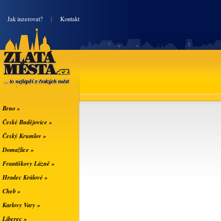
|
Jak inzerovat?
|
Kontakt
Zlatá města
... to nejlepší z
českých měst
Brno »
České Budějovice »
Český Krumlov »
Domažlice »
Františkovy Lázně »
Hradec Králové »
Cheb »
Karlovy Vary »
Liberec »