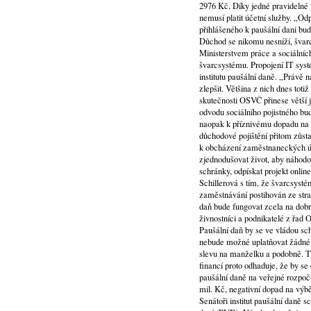
2976 Kč. Díky jedné pravidelné m
nemusí platit účetní služby. „Od
přihlášeného k paušální dani bu
Důchod se nikomu nesníží, švarc
Ministerstvem práce a sociálníc
švarcsystému. Propojení IT sys
institutu paušální daně. „Právě 
zlepšit. Většina z nich dnes tot
skutečnosti OSVČ přinese větší 
odvodu sociálního pojistného bu
naopak k příznivému dopadu na 
důchodové pojištění přitom zůst
k obcházení zaměstnaneckých ú
zjednodušovat život, aby náhodou
schránky, odpískat projekt onlin
Schillerová s tím, že švarcsyst
zaměstnávání postihován ze stra
daň bude fungovat zcela na dobro
živnostníci a podnikatelé z řad
Paušální daň by se ve vládou sc
nebude možné uplatňovat žádné d
slevu na manželku a podobně. Ti
financí proto odhaduje, že by se
paušální daně na veřejné rozpočt
mil. Kč, negativní dopad na výb
Senátoři institut paušální daně