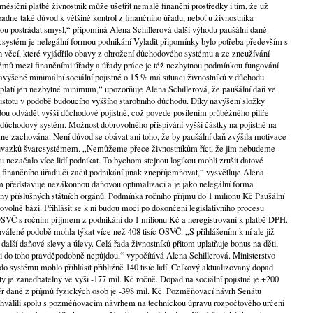
ěsíční platbě živnostník může ušetřit nemalé finanční prostředky i tím, že už
padne také důvod k většině kontrol z finančního úřadu, neboť u živnostníka
dou postrádat smysl,“ připomíná Alena Schillerová další výhodu paušální daně.
systém je nelegální formou podnikání Vyladit připomínky bylo potřeba především s
h věcí, které vyjádřilo obavy z ohrožení důchodového systému a ze zneužívání
témů mezi finančními úřady a úřady práce je též nezbytnou podmínkou fungování
navýšené minimální sociální pojistné o 15 % má situaci živnostníků v důchodu
iž platí jen nezbytné minimum,“ upozorňuje Alena Schillerová, že paušální daň ve
jistotu v podobě budoucího vyššího starobního důchodu. Díky navýšení složky
dou odvádět vyšší důchodové pojistné, což povede posílením průběžného pilíře
důchodový systém. Možnost dobrovolného přispívání vyšší částky na pojistné na
ane zachována. Není důvod se obávat ani toho, že by paušální daň zvýšila motivace
vazků švarcsystémem. „Nemůžeme přece živnostníkům říct, že jim nebudeme
 nezačalo více lidí podnikat. To bychom stejnou logikou mohli zrušit datové
e finančního úřadu či začít podnikání jinak znepříjemňovat,“ vysvětluje Alena
ém představuje nezákonnou daňovou optimalizaci a je jako nelegální forma
ny příslušných státních orgánů. Podmínka ročního příjmu do 1 milionu Kč Paušální
volné bázi. Přihlásit se k ní budou moci po dokončení legislativního procesu
 OSVČ s ročním příjmem z podnikání do 1 milionu Kč a neregistrovaní k platbě DPH.
hválené podobě mohla týkat více než 408 tisíc OSVČ. „S přihlášením k ní ale již
alší daňové slevy a úlevy. Celá řada živnostníků přitom uplatňuje bonus na děti,
 do toho pravděpodobně nepůjdou,“ vypočítává Alena Schillerová. Ministerstvo
 do systému mohlo přihlásit přibližně 140 tisíc lidí. Celkový aktualizovaný dopad
y je zanedbatelný ve výši -177 mil. Kč ročně. Dopad na sociální pojistné je +200
ěr daně z příjmů fyzických osob je -398 mil. Kč. Pozměňovací návrh Senátu
 schválili spolu s pozměňovacím návrhem na technickou úpravu rozpočtového určení