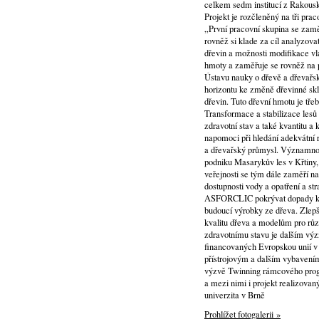
celkem sedm institucí z Rakous
Projekt je rozčleněný na tři prac
„První pracovní skupina se zaměř
rovněž si klade za cíl analyzova
dřevin a možnosti modifikace vla
hmoty a zaměřuje se rovněž na p
Ústavu nauky o dřevě a dřevařs
horizontu ke změně dřevinné skl
dřevin. Tuto dřevní hmotu je tře
Transformace a stabilizace lesů 
zdravotní stav a také kvantitu a 
napomoci při hledání adekvátní 
a dřevařský průmysl. Významnou 
podniku Masarykův les v Křtiny
veřejnosti se tým dále zaměří na
dostupnosti vody a opatření a s
ASFORCLIC pokrývat dopady klim
budoucí výrobky ze dřeva. Zlepš
kvalitu dřeva a modelům pro růz
zdravotnímu stavu je dalším vý
financovaných Evropskou unií v 
přístrojovým a dalším vybaven
výzvě Twinning rámcového progr
a mezi nimi i projekt realizova
univerzita v Brně
Prohlížet fotogalerii »