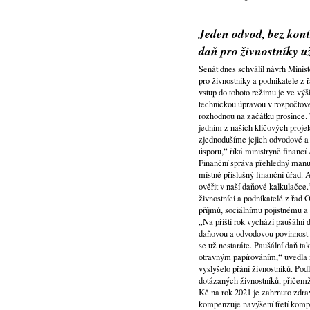
Jeden odvod, bez kont
daň pro živnostníky u
Senát dnes schválil návrh Minist
pro živnostníky a podnikatele z
vstup do tohoto režimu je ve výši
technickou úpravou v rozpočtové
rozhodnou na začátku prosince. T
jedním z našich klíčových proje
zjednodušíme jejich odvodové a 
úsporu,“ říká ministryně financí
Finanční správa přehledný manuá
místně příslušný finanční úřad. 
ověřit v naší daňové kalkulačce
živnostníci a podnikatelé z řad 
příjmů, sociálnímu pojistnému a 
„Na příští rok vychází paušální
daňovou a odvodovou povinnost a
se už nestaráte. Paušální daň tak
otravným papírováním,“ uvedla m
vyslyšelo přání živnostníků. P
dotázaných živnostníků, přičemž 
Kč na rok 2021 je zahrnuto zdrav
kompenzuje navýšení třetí kompon