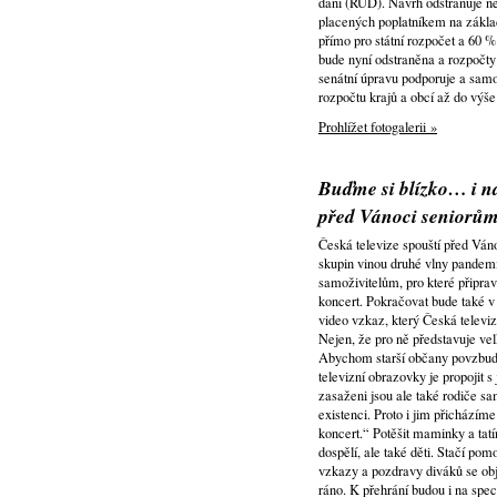
daní (RUD). Návrh odstraňuje n
placených poplatníkem na základ
přímo pro státní rozpočet a 60 %
bude nyní odstraněna a rozpočty
senátní úpravu podporuje a samo 
rozpočtu krajů a obcí až do výš
Prohlížet fotogalerii »
Buďme si blízko… i n
před Vánoci seniorů
Česká televize spouští před Ván
skupin vinou druhé vlny pandem
samoživitelům, pro které připra
koncert. Pokračovat bude také v p
video vzkaz, který Česká televiz
Nejen, že pro ně představuje vel
Abychom starší občany povzbudil
televizní obrazovky je propojit 
zasaženi jsou ale také rodiče samo
existenci. Proto i jim přichází
koncert.“ Potěšit maminky a tat
dospělí, ale také děti. Stačí po
vzkazy a pozdravy diváků se ob
ráno. K přehrání budou i na speci