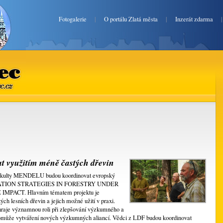
Fotogalerie
|
O portálu Zlatá města
|
Inzerát zdarma
ec.cz
t využitím méně častých dřevin
fakulty MENDELU budou koordinovat evropský
PTATION STRATEGIES IN FORESTRY UNDER
ACT. Hlavním tématem projektu je
h lesních dřevin a jejich možné užití v praxi.
aje významnou roli při zlepšování výzkumného a
apomůže vytváření nových výzkumných aliancí. Vědci z LDF budou koordinovat