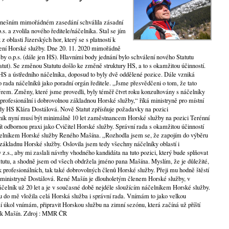
dnešním mimořádném zasedání schválila zásadní
s. a zvolila nového ředitele/náčelníka. Stal se jím
 oblasti Jizerských hor, který se s platností k
dení Horské služby. Dne 20. 11. 2020 mimořádně
by o.p.s. (dále jen HS). Hlavními body jednání bylo schválení nového Statutu
tatut). Se změnou Statutu došlo ke změně struktury HS, a to s okamžitou účinností.
 HS a ústředního náčelníka, doposud to byly dvě oddělené pozice. Dále vzniká
rada náčelníků jako poradní orgán ředitele. „Jsme přesvědčeni o tom, že tato
m. Změny, které jsme provedli, byly téměř čtvrt roku konzultovány s náčelníky
č profesionální i dobrovolnou základnou Horské služby,“ říká ministryně pro místní
dy HS Klára Dostálová. Nově Statut zpřísňuje požadavky na pozici
elník nyní musí být minimálně 10 let zaměstnancem Horské služby na pozici Terénní
t odbornou praxi jako Cvičitel Horské služby. Správní rada s okamžitou účinností
elníkem Horské služby Reného Mašína. „Rozhodla jsem se, že zapojím do výběru
základnu Horské služby. Oslovila jsem tedy všechny náčelníky oblastí i
z.s., aby mi zaslali návrhy vhodného kandidáta na tuto pozici, který bude splňovat
utu, a shodně jsem od všech obdržela jméno pana Mašína. Myslím, že je důležité,
k profesionálních, tak také dobrovolných členů Horské služby. Přeji mu hodně štěstí
á ministryně Dostálová. René Mašín je dlouholetým členem Horské služby, v
áčelník už 20 let a je v současné době nejdéle sloužícím náčelníkem Horské služby.
 do mě vložila celá Horská služba i správní rada. Vnímám to jako velkou
í úkol vnímám, připravit Horskou službu na zimní sezónu, která začíná už příští
lník Mašín. Zdroj : MMR ČR