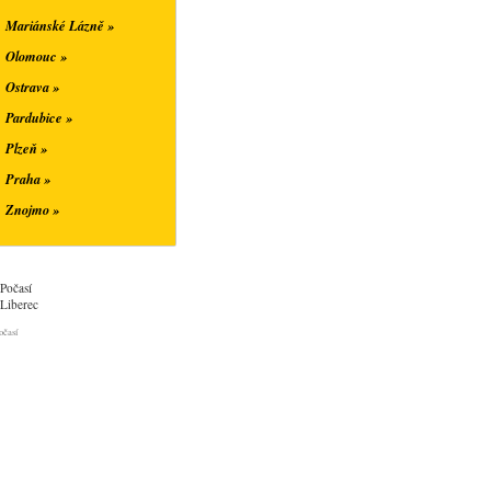
Mariánské Lázně »
Olomouc »
Ostrava »
Pardubice »
Plzeň »
Praha »
Znojmo »
Počasí
Liberec
očasí