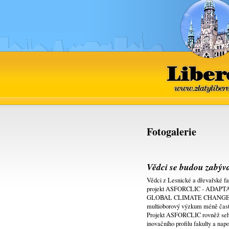
Liberec
www.zlatyliber
Fotogalerie
Vědci se budou zabýva
Vědci z Lesnické a dřevařské 
projekt ASFORCLIC - ADA
GLOBAL CLIMATE CHANGE IMP
multioborový výzkum méně častýc
Projekt ASFORCLIC rovněž sehr
inovačního profilu fakulty a n