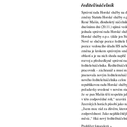
ředitel/náčelník
Správní rada Horské služby na 
změny Statutu Horské služby o.p.
René Mašín, dlouholetý náčelník z
dnešnímu dni (20.11.) ujímá ve
jednala správní rada Horské služ
Horské služby o.p.s. (dále jen S
Nově se slučuje pozice ředitele
pozice vedoucího úřadu HS nebo 
změna je krokem správným směre
oblastí a je na nich shoda napří
rozvoj a předsedkyně správní ra
ředitele/náčelníka. Ředitel/náč
pracovník – záchranář a musí mí
jmenovala novým ředitelem/náč
nového ředitele/náčelníka celou 
republikovou radu Horské služby 
požadavky uvedené v novém stat
že se pan Mašín těší respektu ja
v této zodpovědné roli,“ uzavír
Jizerských horách působí jako n
„Jsem moc rád za důvěru, kterou
zodpovědnost. Jako nejdůležitějš
měsíc,“ říká nový ředitel/náče
Prohlížet fotogalerii »