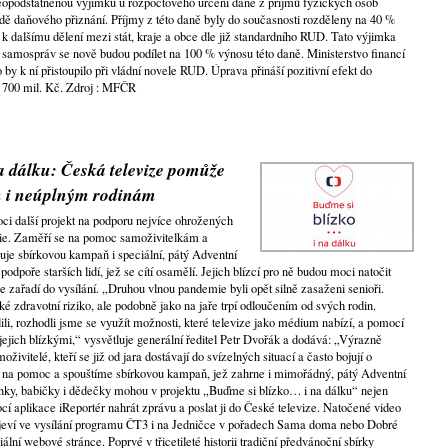
eopodstatněnou výjimku u rozpočtového určení daně z příjmů fyzických osob
ě daňového přiznání. Příjmy z této daně byly do současnosti rozděleny na 40 %
 k dalšímu dělení mezi stát, kraje a obce dle již standardního RUD. Tato výjimka
 samospráv se nově budou podílet na 100 % výnosu této daně. Ministerstvo financí
by k ní přistoupilo při vládní novele RUD. Úprava přináší pozitivní efekt do
e 700 mil. Kč. Zdroj : MFČR
a dálku: Česká televize pomůže
m i neúplným rodinám
oci další projekt na podporu nejvíce ohrožených
ie. Zaměří se na pomoc samoživitelkám a
vuje sbírkovou kampaň i speciální, pátý Adventní
odpoře starších lidí, jež se cítí osamělí. Jejich blízcí pro ně budou moci natočit
e zařadí do vysílání. „Druhou vlnou pandemie byli opět silně zasaženi senioři.
ké zdravotní riziko, ale podobně jako na jaře trpí odloučením od svých rodin.
i, rozhodli jsme se využít možnosti, které televize jako médium nabízí, a pomocí
s jejich blízkými,“ vysvětluje generální ředitel Petr Dvořák a dodává: „Výrazně
živitelé, kteří se již od jara dostávají do svízelných situací a často bojují o
me na pomoc a spouštíme sbírkovou kampaň, jež zahrne i mimořádný, pátý Adventní
ínky, babičky i dědečky mohou v projektu „Buďme si blízko… i na dálku“ nejen
mocí aplikace iReportér nahrát zprávu a poslat ji do České televize. Natočené video
jeví ve vysílání programu ČT3 i na Jedničce v pořadech Sama doma nebo Dobré
ální webové stránce. Poprvé v třicetileté historii tradiční předvánoční sbírky