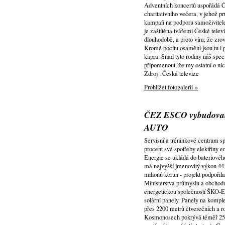
Adventních koncertů uspořádá Če
charitativního večera, v jehož p
kampaň na podporu samoživitelek
je zaštítěna tvářemi České tele
dlouhodobě, a proto vím, že zro
Kromě pocitu osamění jsou tu i 
kapra. Snad tyto rodiny náš spe
připomenout, že my ostatní o ni
Zdroj : Česká televize
Prohlížet fotogalerii »
ČEZ ESCO vybudovala
AUTO
Servisní a tréninkové centrum
procent své spotřeby elektřiny 
Energie se ukládá do bateriového
má nejvyšší jmenovitý výkon 441
milionů korun - projekt podpoř
Ministerstva průmyslu a obcho
energetickou společností ŠKO-
solární panely. Panely na kompl
přes 2200 metrů čtverečních a 
Kosmonosech pokrývá téměř 25 p