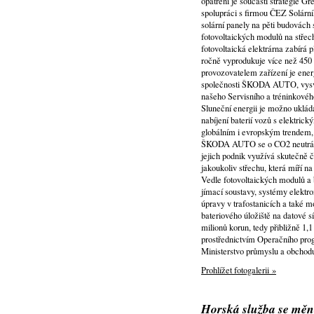
opatření je součástí strategie 
spolupráci s firmou ČEZ Solár
solární panely na pěti budovách
fotovoltaických modulů na střec
fotovoltaická elektrárna zabírá 
ročně vyprodukuje více než 450
provozovatelem zařízení je ene
společnosti ŠKODA AUTO, vysvětl
našeho Servisního a tréninkové
Sluneční energii je možno uklád
nabíjení baterií vozů s elektri
globálním i evropským trendem, k
ŠKODA AUTO se o CO2 neutrální ře
jejich podnik využívá skutečně č
jakoukoliv střechu, která míří n
Vedle fotovoltaických modulů a b
jímací soustavy, systémy elektro
úpravy v trafostanicích a také m
bateriového úložiště na datové 
milionů korun, tedy přibližně 1,
prostřednictvím Operačního pro
Ministerstvo průmyslu a obchod
Prohlížet fotogalerii »
Horská služba se mění