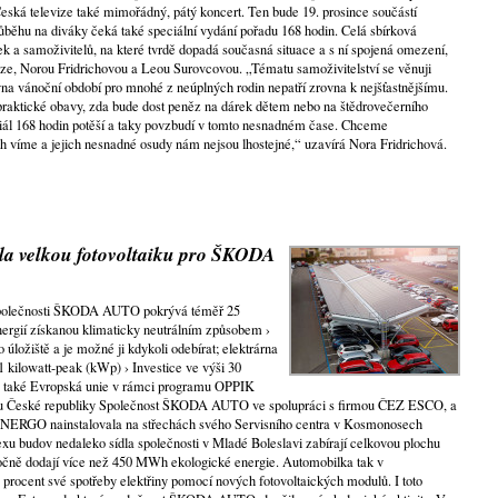
ská televize také mimořádný, pátý koncert. Ten bude 19. prosince součástí
růběhu na diváky čeká také speciální vydání pořadu 168 hodin. Celá sbírková
 a samoživitelů, na které tvrdě dopadá současná situace a s ní spojená omezení,
vize, Norou Fridrichovou a Leou Surovcovou. „Tématu samoživitelství se věnuji
vna vánoční období pro mnohé z neúplných rodin nepatří zrovna k nejšťastnějšímu.
praktické obavy, zda bude dost peněz na dárek dětem nebo na štědrovečerního
ciál 168 hodin potěší a taky povzbudí v tomto nesnadném čase. Chceme
ch víme a jejich nesnadné osudy nám nejsou lhostejné,“ uzavírá Nora Fridrichová.
 velkou fotovoltaiku pro ŠKODA
 společnosti ŠKODA AUTO pokrývá téměř 25
energií získanou klimaticky neutrálním způsobem ›
 úložiště a je možné ji kdykoli odebírat; elektrárna
 kilowatt-peak (kWp) › Investice ve výši 30
ila také Evropská unie v rámci programu OPPIK
du České republiky Společnost ŠKODA AUTO ve spolupráci s firmou ČEZ ESCO, a
ENERGO nainstalovala na střechách svého Servisního centra v Kosmonosech
exu budov nedaleko sídla společnosti v Mladé Boleslavi zabírají celkovou plochu
ročně dodají více než 450 MWh ekologické energie. Automobilka tak v
rocent své spotřeby elektřiny pomocí nových fotovoltaických modulů. I toto