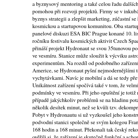
a byznysový mentoring a také celou řadu dalších
pomohou při rozvoji projektů. Firmy se v inkubá
byznys strategii a zlepšit marketing, zúčastní se
kosmickou a startupovou komunitou. Oba startup
panelové diskuzi ESA BIC Prague konané 10. li
ročníku festivalu kosmických aktivit Czech Spa
přináší projekt Hydronaut se svou 35tunovou po
ve vesmíru. Stanice může sloužit k výcviku astr
experimentům. Na rozdíl od podobného zařízení 
Americe, se Hydronaut pyšní nejmodernějšími 
vychytávkami. Navíc je mobilní a dá se tedy pře
Unikátnost zařízení spočívá také v tom, že velm
podmínky ve vesmíru. Při jeho opuštění je totiž 
případě jakýchkoliv problémů se na hladinu pot
několik desítek minut, než se kvůli tzv. dekom
Pobyt v Hydronautu si už vyzkoušel jeho konstr
podvodní stanici společně se svým kolegou Fra
168 hodin a 168 minut. Překonali tak český rek
ověřili si, že zařízení je skutečně funkční a sch