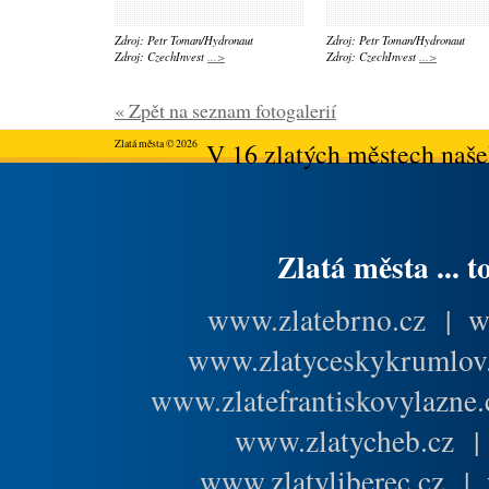
Zdroj: Petr Toman/Hydronaut
Zdroj: Petr Toman/Hydronaut
Zdroj: CzechInvest
...>
Zdroj: CzechInvest
...>
« Zpět na seznam fotogalerií
Zlatá města © 2026
V 16 zlatých městech našeh
Zlatá města ... t
www.zlatebrno.cz
|
w
www.zlatyceskykrumlov
www.zlatefrantiskovylazne.
www.zlatycheb.cz
www.zlatyliberec.cz
|