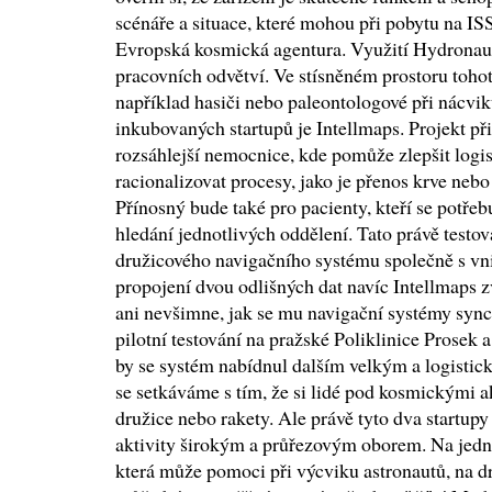
scénáře a situace, které mohou při pobytu na ISS
Evropská kosmická agentura. Využití Hydronautu
pracovních odvětví. Ve stísněném prostoru toho
například hasiči nebo paleontologové při nácvi
inkubovaných startupů je Intellmaps. Projekt př
rozsáhlejší nemocnice, kde pomůže zlepšit logis
racionalizovat procesy, jako je přenos krve nebo
Přínosný bude také pro pacienty, kteří se potřeb
hledání jednotlivých oddělení. Tato právě testo
družicového navigačního systému společně s vni
propojení dvou odlišných dat navíc Intellmaps zv
ani nevšimne, jak se mu navigační systémy sync
pilotní testování na pražské Poliklinice Prosek a
by se systém nabídnul dalším velkým a logistic
se setkáváme s tím, že si lidé pod kosmickými a
družice nebo rakety. Ale právě tyto dva startupy
aktivity širokým a průřezovým oborem. Na jedn
která může pomoci při výcviku astronautů, na dr