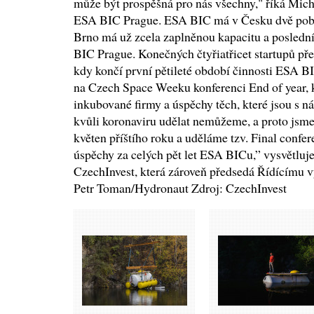
může být prospěšná pro nás všechny," říká Mic
ESA BIC Prague. ESA BIC má v Česku dvě pob
Brno má už zcela zaplněnou kapacitu a poslední 
BIC Prague. Konečných čtyřiatřicet startupů pře
kdy končí první pětileté období činnosti ESA 
na Czech Space Weeku konferenci End of year, 
inkubované firmy a úspěchy těch, které jsou s ná
kvůli koronaviru udělat nemůžeme, a proto jsme
květen příštího roku a uděláme tzv. Final confer
úspěchy za celých pět let ESA BICu,” vysvětluj
CzechInvest, která zároveň předsedá Řídícímu 
Petr Toman/Hydronaut Zdroj: CzechInvest