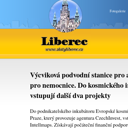
Fotogalerie
Liberec
www.zlatyliberec.cz
Výcviková podvodní stanice pro a
pro nemocnice. Do kosmického
vstupují další dva projekty
Do podnikatelského inkubátoru Evropské kosm
Praze, který provozuje agentura CzechInvest, vs
Intellmaps. Získávají počáteční finanční podporu