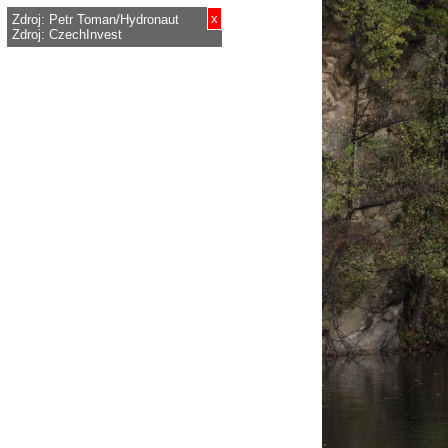
x
Zdroj: Petr Toman/Hydronaut
Zdroj: CzechInvest