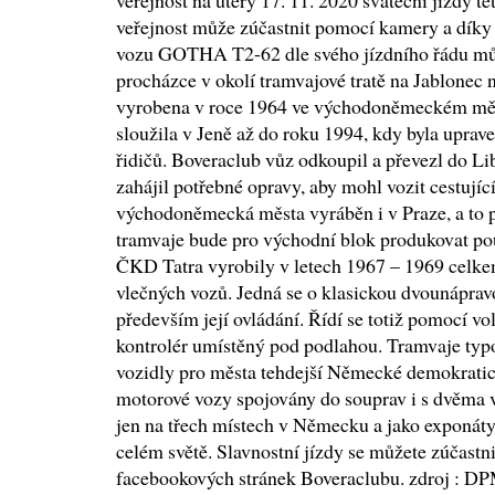
veřejnost na úterý 17. 11. 2020 sváteční jízdy té
veřejnost může zúčastnit pomocí kamery a díky
vozu GOTHA T2-62 dle svého jízdního řádu může
procházce v okolí tramvajové tratě na Jablonec
vyrobena v roce 1964 ve východoněmeckém měst
sloužila v Jeně až do roku 1994, kdy byla uprav
řidičů. Boveraclub vůz odkoupil a převezl do Li
zahájil potřebné opravy, aby mohl vozit cestující
východoněmecká města vyráběn i v Praze, a to 
tramvaje bude pro východní blok produkovat po
ČKD Tatra vyrobily v letech 1967 – 1969 celk
vlečných vozů. Jedná se o klasickou dvounáprav
především její ovládání. Řídí se totiž pomocí vo
kontrolér umístěný pod podlahou. Tramvaje typ
vozidly pro města tehdejší Německé demokrati
motorové vozy spojovány do souprav i s dvěma v
jen na třech místech v Německu a jako exponát
celém světě. Slavnostní jízdy se můžete zúčastn
facebookových stránek Boveraclubu. zdroj : D