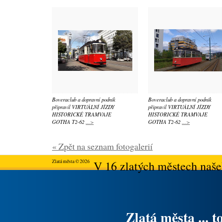
Boveraclub a dopravní podnik
Boveraclub a dopravní podnik
připravil VIRTUÁLNÍ JÍZDY
připravil VIRTUÁLNÍ JÍZDY
HISTORICKÉ TRAMVAJE
HISTORICKÉ TRAMVAJE
GOTHA T2-62
...>
GOTHA T2-62
...>
« Zpět na seznam fotogalerií
Zlatá města © 2026
V 16 zlatých městech našeh
Zlatá města ... t