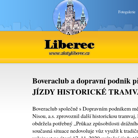
Fotogalerie
Liberec
www.zlatyliberec.cz
Boveraclub a dopravní podnik 
JÍZDY HISTORICKÉ TRAMVA
Boveraclub společně s Dopravním podnikem měs
Nisou, a.s. zprovoznil další historickou tramvaj
obdržela potřebný „Průkaz způsobilosti drážníh
současná situace nedovoluje vůz využít k tradič