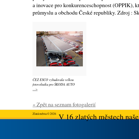
a inovace pro konkurenceschopnost (OPPIK), kt
průmyslu a obchodu České republiky. Zdroj : 
ČEZ ESCO vybudovala velkou
fotovoltaiku pro ŠKODA AUTO
...>
« Zpět na seznam fotogalerií
Zlatá města © 2026
V 16 zlatých městech našeh