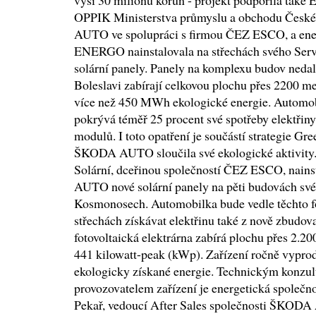
výši 30 milionů korun - projekt podpořila také
OPPIK Ministerstva průmyslu a obchodu Česk
AUTO ve spolupráci s firmou ČEZ ESCO, a ene
ENERGO nainstalovala na střechách svého Ser
solární panely. Panely na komplexu budov nedal
Boleslavi zabírají celkovou plochu přes 2200 me
více než 450 MWh ekologické energie. Automo
pokrývá téměř 25 procent své spotřeby elektřin
modulů. I toto opatření je součástí strategie Gre
ŠKODA AUTO sloučila své ekologické aktivity.
Solární, dceřinou společností ČEZ ESCO, nain
AUTO nové solární panely na pěti budovách své
Kosmonosech. Automobilka bude vedle těchto f
střechách získávat elektřinu také z nově zbudov
fotovoltaická elektrárna zabírá plochu přes 2.20
441 kilowatt-peak (kWp). Zařízení ročně vypr
ekologicky získané energie. Technickým konzul
provozovatelem zařízení je energetická spole
Pekař, vedoucí After Sales společnosti ŠKODA