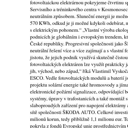
fotovoltaickou elektrárnou pokryjeme čtvrtinu s
Servisního a tréninkového centra v Kosmonosec
neutrálním způsobem. Sluneční energii je možno
570 KWh, odkud je ji možné kdykoli odebírat, m
s elektrickým pohonem.“ „Vlastní výroba ekolo
podnicích je globálním i evropským trendem, kte
České republiky. Progresivní společnosti ja
neutrální řešení více a více zajímají a s vlastní 
jistotu, že jejich podnik využívá skutečně čistou
fotovoltaických elektráren lze využít prakticky j
jih, východ, nebo západ,“ říká Vlastimil Vyskoč
ESCO. Vedle fotovoltaických modulů a baterií j
projektu solární energie také hromosvody a jím
elektronické požární signalizace, odpovídající 
systémy, úpravy v trafostanicích a také montáž 
slaboproudých zařízení pro napojení elektrárny 
sítě společnosti ŠKODA AUTO. Celkové investic
milionů korun, tedy přibližně 1,1 milionu eur. 
pokryla z fondů Evropské unie prostřednictví