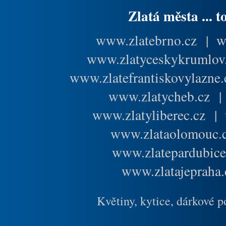
Zlatá města ... t
www.zlatebrno.cz
|
w
www.zlatyceskykrumlov
www.zlatefrantiskovylazne.
www.zlatycheb.cz
www.zlatyliberec.cz
|
www.zlataolomouc.
www.zlatepardubice
www.zlatajepraha.
Květiny, kytice, dárkové 