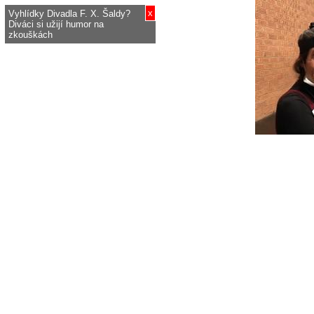
x
Vyhlídky Divadla F. X. Šaldy?
Diváci si užijí humor na
zkouškách