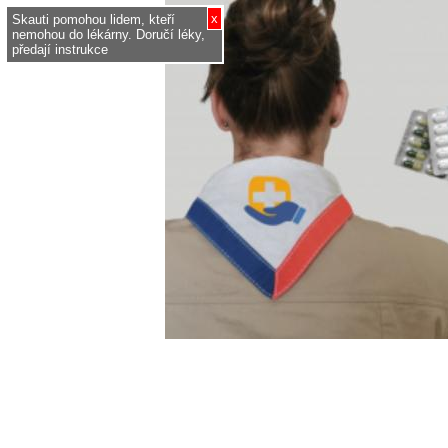
x
Skauti pomohou lidem, kteří
nemohou do lékárny. Doručí léky,
předají instrukce